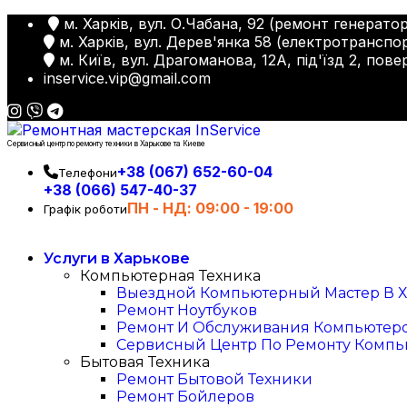
м. Харків, вул. О.Чабана, 92 (ремонт генератор
м. Харків, вул. Дерев'янка 58 (електротранспор
м. Київ, вул. Драгоманова, 12А, під'їзд 2, пове
inservice.vip@gmail.com
Сервисный центр по ремонту техники в Харькове та Киеве
+38 (067) 652-60-04
Телефони
+38 (066) 547-40-37
ПН - НД: 09:00 - 19:00
Графік роботи
Услуги в Харькове
Компьютерная Техника
Выездной Компьютерный Мастер В Х
Ремонт Ноутбуков
Ремонт И Обслуживания Компьютер
Сервисный Центр По Ремонту Компь
Бытовая Техника
Ремонт Бытовой Техники
Ремонт Бойлеров