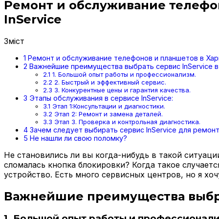
Ремонт и обслуживание телефон
InService
Зміст
1
Ремонт и обслуживание телефонов и планшетов в Харь
2
Важнейшие преимущества выбрать сервис InService в
2.1
1. Большой опыт работы и профессионализм.
2.2
2. Быстрый и эффективный сервис.
2.3
3. Конкурентные цены и гарантия качества.
3
Этапы обслуживания в сервисе InService:
3.1
Этап 1:Консультации и диагностики.
3.2
Этап 2: Ремонт и замена деталей.
3.3
Этап 3. Проверка и контрольная диагностика.
4
Зачем следует выбирать сервис InService для ремонт
5
Не нашли ли свою поломку?
Не становились ли вы когда-нибудь в такой ситуац
сломалась кнопка блокировки? Когда такое случает
устройство. Есть много сервисных центров, но я хоч
Важнейшие преимущества выбрат
1. Большой опыт работы и профессионали