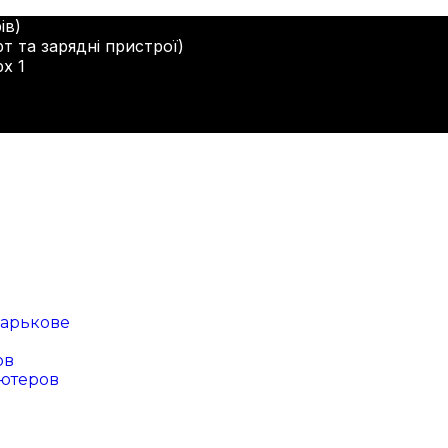
ів)
т та зарядні пристрої)
рх 1
арькове
ов
ютеров