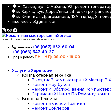
м. Харків, вул. О.Чабана, 92 (ремонт генератор
м. Харків, вул. Дерев'янка 58 (електротранспор
м. Київ, вул. Драгоманова, 12А, під'їзд 2, пове
inservice.vip@gmail.com
Сервисный центр по ремонту техники в Харькове та Киеве
+38 (067) 652-60-04
Телефони
+38 (066) 547-40-37
ПН - НД: 09:00 - 19:00
Графік роботи
Услуги в Харькове
Компьютерная Техника
Выездной Компьютерный Мастер В Х
Ремонт Ноутбуков
Ремонт И Обслуживания Компьютер
Сервисный Центр По Ремонту Компь
Бытовая Техника
Ремонт Бытовой Техники
Ремонт Бойлеров