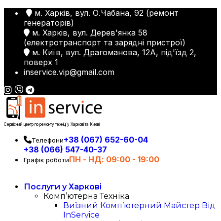
м. Харків, вул. О.Чабана, 92 (ремонт
генераторів)
м. Харків, вул. Дерев'янка 58
(електротранспорт та зарядні пристрої)
м. Київ, вул. Драгоманова, 12А, під'їзд 2,
поверх 1
inservice.vip@gmail.com
Сервісний центр по ремонту техніці у Харкові та Києві
+38 (067) 652-60-04
Телефони
+38 (066) 547-40-37
ПН - НД: 09:00 - 19:00
Графік роботи
Послуги у Харкові
Комп’ютерна Техніка
Виїзний Комп’ютерний Майстер Від
InService