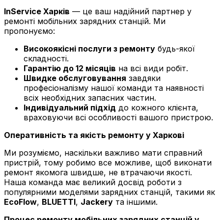
InService Харків
— це ваш надійний партнер у
ремонті мобільних зарядних станцій. Ми
пропонуємо:
Високоякісні послуги з ремонту
будь-якої
складності.
Гарантію до 12 місяців
на всі види робіт.
Швидке обслуговування
завдяки
професіоналізму нашої команди та наявності
всіх необхідних запасних частин.
Індивідуальний підхід
до кожного клієнта,
враховуючи всі особливості вашого пристрою.
Оперативність та якість ремонту у Харкові
Ми розуміємо, наскільки важливо мати справний
пристрій, тому робимо все можливе, щоб виконати
ремонт якомога швидше, не втрачаючи якості.
Наша команда має великий досвід роботи з
популярними моделями зарядних станцій, такими як
EcoFlow
,
BLUETTI
,
Jackery
та іншими.
Процес ремонту мобільних зарядних станцій у