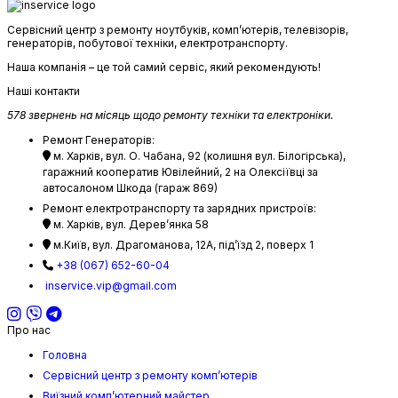
Сервісний центр з ремонту ноутбуків, комп’ютерів, телевізорів,
генераторів, побутової техніки, електротранспорту.
Наша компанія – це той самий сервіс, який рекомендують!
Наші контакти
578 звернень на місяць щодо ремонту техніки та електроніки.
Ремонт Генераторів:
м. Харків, вул. О. Чабана, 92 (колишня вул. Білогірська),
гаражний кооператив Ювілейний, 2 на Олексіївці за
автосалоном Шкода (гараж 869)
Ремонт електротранспорту та зарядних пристроїв:
м. Харків, вул. Дерев’янка 58
м.Київ, вул. Драгоманова, 12А, підʼїзд 2, поверх 1
+38 (067) 652-60-04
inservice.vip@gmail.com
Про нас
Головна
Сервісний центр з ремонту комп’ютерів
Виїзний комп’ютерний майстер