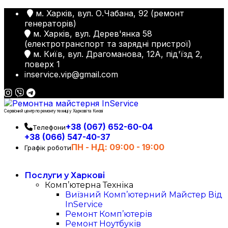
м. Харків, вул. О.Чабана, 92 (ремонт
генераторів)
м. Харків, вул. Дерев'янка 58
(електротранспорт та зарядні пристрої)
м. Київ, вул. Драгоманова, 12А, під'їзд 2,
поверх 1
inservice.vip@gmail.com
Сервісний центр по ремонту техніці у Харкові та Києві
+38 (067) 652-60-04
Телефони
+38 (066) 547-40-37
ПН - НД: 09:00 - 19:00
Графік роботи
Послуги у Харкові
Комп’ютерна Техніка
Виїзний Комп’ютерний Майстер Від
InService
Ремонт Комп’ютерів
Ремонт Ноутбуків