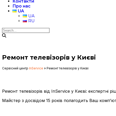
Контакти
Про нас
UA
UA
RU
Ремонт телевізорів у Києві
Сервісний центр
InService
»
Ремонт телевізорів у Києві
Ремонт телевізорів від InService у Києві: експертні р
Майстер з досвідом 15 років полагодить Ваш комп’ют