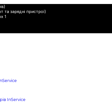
ів)
т та зарядні пристрої)
рх 1
nService
ів InService