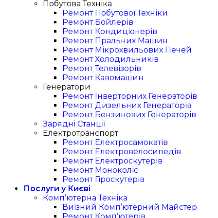
Побутова Техніка
Ремонт Побутової Техніки
Ремонт Бойлерів
Ремонт Кондиціонерів
Ремонт Пральних Машин
Ремонт Мікрохвильових Печей
Ремонт Холодильників
Ремонт Телевізорів
Ремонт Кавомашин
Генератори
Ремонт Інверторних Генераторів
Ремонт Дизельних Генераторів
Ремонт Бензинових Генераторів
Зарядні Станції
Електротранспорт
Ремонт Електросамокатів
Ремонт Електровелосипедів
Ремонт Електроскутерів
Ремонт Моноколіс
Ремонт Гіроскутерів
Послуги у Києві
Комп’ютерна Техніка
Виїзний Комп’ютерний Майстер
Ремонт Комп’ютерів