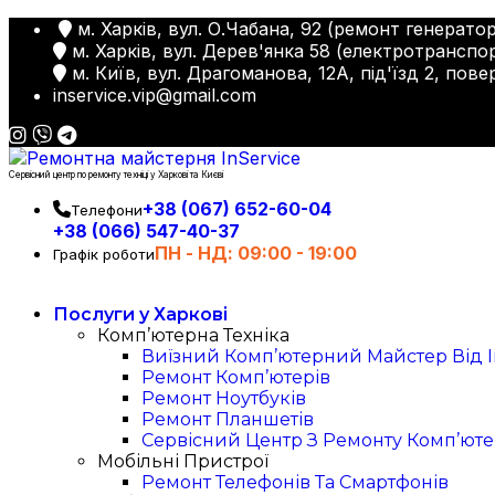
м. Харків, вул. О.Чабана, 92 (ремонт генератор
м. Харків, вул. Дерев'янка 58 (електротранспор
м. Київ, вул. Драгоманова, 12А, під'їзд 2, пове
inservice.vip@gmail.com
Сервісний центр по ремонту техніці у Харкові та Києві
+38 (067) 652-60-04
Телефони
+38 (066) 547-40-37
ПН - НД: 09:00 - 19:00
Графік роботи
Послуги у Харкові
Комп’ютерна Техніка
Виїзний Комп’ютерний Майстер Від I
Ремонт Комп’ютерів
Ремонт Ноутбуків
Ремонт Планшетів
Сервісний Центр З Ремонту Комп’ютер
Мобільні Пристрої
Ремонт Телефонів Та Смартфонів