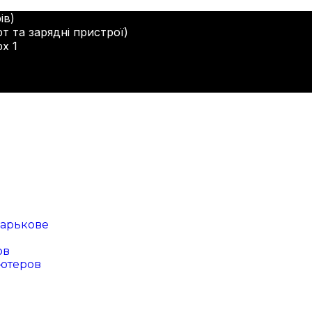
ів)
т та зарядні пристрої)
рх 1
арькове
ов
ютеров