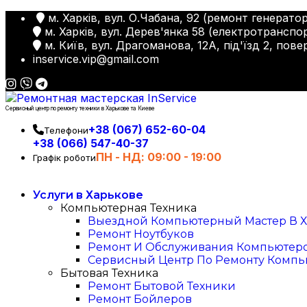
м. Харків, вул. О.Чабана, 92 (ремонт генератор
м. Харків, вул. Дерев'янка 58 (електротранспор
м. Київ, вул. Драгоманова, 12А, під'їзд 2, пове
inservice.vip@gmail.com
Сервисный центр по ремонту техники в Харькове та Киеве
+38 (067) 652-60-04
Телефони
+38 (066) 547-40-37
ПН - НД: 09:00 - 19:00
Графік роботи
Услуги в Харькове
Компьютерная Техника
Выездной Компьютерный Мастер В Х
Ремонт Ноутбуков
Ремонт И Обслуживания Компьютер
Сервисный Центр По Ремонту Компь
Бытовая Техника
Ремонт Бытовой Техники
Ремонт Бойлеров